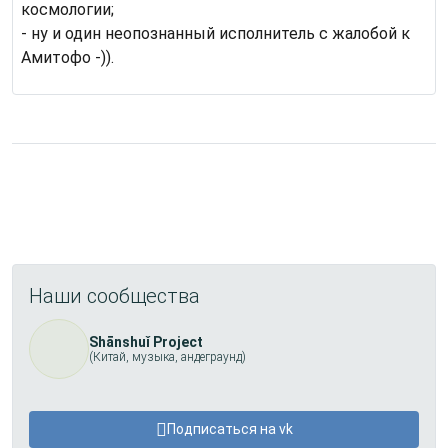
космологии;
- ну и один неопознанный исполнитель с жалобой к
Амитофо -)).
Наши сообщества
Shānshuǐ Project
(Китай, музыка, андеграунд)
Подписаться на vk