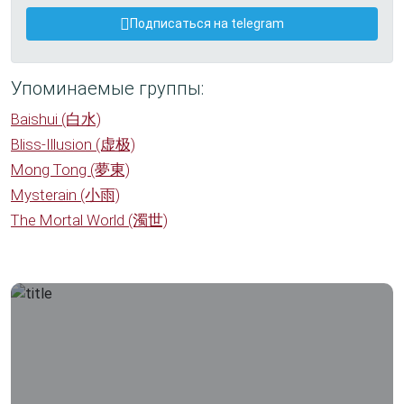
Подписаться на telegram
Упоминаемые группы:
Baishui (白水)
Bliss-Illusion (虚极)
Mong Tong (夢東)
Mysterain (小雨)
The Mortal World (濁世)