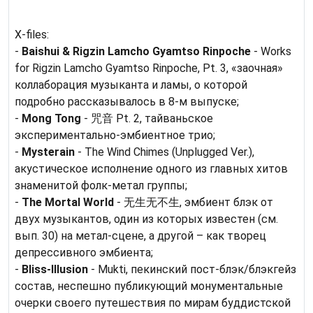
X-files:
-
Baishui & Rigzin Lamcho Gyamtso Rinpoche
- Works
for Rigzin Lamcho Gyamtso Rinpoche, Pt. 3, «заочная»
коллаборация музыканта и ламы, о которой
подробно рассказывалось в 8-м выпуске;
-
Mong Tong
- 咒音 Pt. 2, тайваньское
экспериментально-эмбиентное трио;
-
Mysterain
- The Wind Chimes (Unplugged Ver.),
акустическое исполнение одного из главных хитов
знаменитой фолк-метал группы;
-
The Mortal World
- 无生无不生, эмбиент блэк от
двух музыкантов, один из которых известен (см.
вып. 30) на метал-сцене, а другой – как творец
депрессивного эмбиента;
-
Bliss-Illusion
- Mukti, пекинский пост-блэк/блэкгейз
состав, неспешно публикующий монументальные
очерки своего путешествия по мирам буддистской