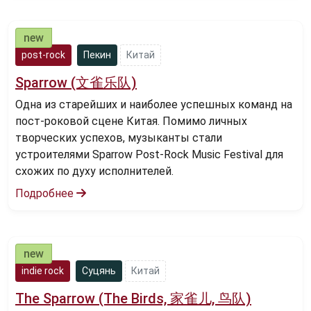
post-rock
Пекин
Китай
Sparrow (文雀乐队)
Одна из старейших и наиболее успешных команд на
пост-роковой сцене Китая. Помимо личных
творческих успехов, музыканты стали
устроителями Sparrow Post-Rock Music Festival для
схожих по духу исполнителей.
Подробнее
indie rock
Суцянь
Китай
The Sparrow (The Birds, 家雀儿, 鸟队)