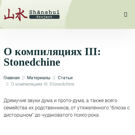
О компиляциях III:
Stonedchine
Главная
Материалы
Статьи
О компиляциях III: Stonedchine
Дремучие звуки дума и прото-дума, а также всего
семейства их родственников, от утяжелённого "блюза с
дисторшном" до чудаковатого психо-рока.