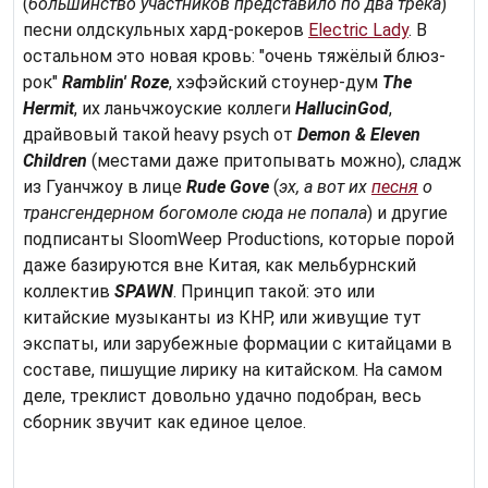
(
большинство участников представило по два трека
)
песни олдскульных хард-рокеров
Electric Lady
. В
остальном это новая кровь: "очень тяжёлый блюз-
рок"
Ramblin' Roze
, хэфэйский стоунер-дум
The
Hermit
, их ланьчжоуские коллеги
HallucinGod
,
драйвовый такой heavy psych от
Demon & Eleven
Children
(местами даже притопывать можно), сладж
из Гуанчжоу в лице
Rude Gove
(
эх, а вот их
песня
о
трансгендерном богомоле сюда не попала
) и другие
подписанты SloomWeep Productions, которые порой
даже базируются вне Китая, как мельбурнский
коллектив
SPAWN
. Принцип такой: это или
китайские музыканты из КНР, или живущие тут
экспаты, или зарубежные формации с китайцами в
составе
, пишущие лирику на китайском
. На самом
деле, треклист довольно удачно подобран, весь
сборник звучит как единое целое.