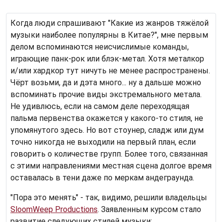
Когда люди спрашивают "Какие из жанров тяжёлой
музыки наиболее популярны в Китае?", мне первым
делом вспоминаются неисчислимые команды,
играющие панк-рок или блэк-метал. Хотя металкор
и/или хардкор тут ничуть не менее распространены.
Чёрт возьми, да и дэта много... ну а дальше можно
вспоминать прочие виды экстремального метала.
Не удивлюсь, если на самом деле переходящая
пальма первенства окажется у какого-то стиля, не
упомянутого здесь. Но вот стоунер, сладж или дум
точно никогда не выходили на первый план, если
говорить о количестве групп. Более того, связанная
с этими направлениями местная сцена долгое время
оставалась в тени даже по меркам андеграунда.
"Пора это менять" - так, видимо, решили владельцы
SloomWeep Productions
. Заявленным курсом стало
развитие следующих стилей музыки: