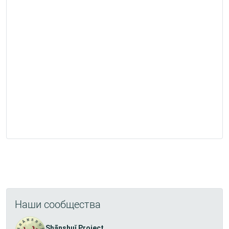
Наши сообщества
Shānshuǐ Project