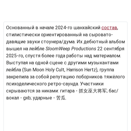
Основанный в начале 2024-го шанхайский
состав
,
стилистически ориентированный на сыровато-
давящие звуки стоунера/дума. Их дебютный альбом
вышел на лейбле
SloomWeep Productions
22 сентября
2025-го, спустя более года работы над материалом.
Выступая на одной сцене с другими музыкантами
лейбла (Sun Moon Holy Cult, Harrison Hertz), группа
закрепила за собой репутацию поборников тяжёлого
психоделического ретро-саунда. Участники
скрываются за никами: гитара - 抓女巫大将军; бас/
вокал - gxb; ударные - 苦瓜.