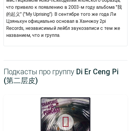
мистицизмом нойз-психоделии японского образца,
что привело к появлению в 2003-м году альбома "我
的起义" ("My Uprising"). В сентябре того же года Ли
Цзяньхун официально основал в Ханчжоу 2pi
Records, независимый лейбл звукозаписи с тем же
названием, что и группа.
Подкасты про группу
Di Er Ceng Pi
(第二层皮)