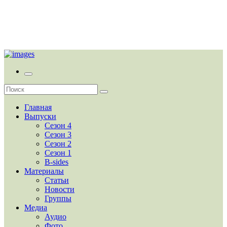
Главная
Выпуски
Сезон 4
Сезон 3
Сезон 2
Сезон 1
B-sides
Материалы
Статьи
Новости
Группы
Медиа
Аудио
Фото