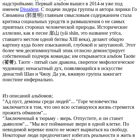
надстройками. Первый альбом вышел в 2014-м уже под
именем
Dissident
. С подачи лидера группы и автора лирики Го
Сяньмина (郭显明) главным смысловым содержанием стала
критика социальных уродств и размышления о не самых
приятных сторонах человеческой природы. Исторические
аллюзии, как в песне 崖山 (yái shān, это название утёса,
ставшего местом одной битвы XIII века), делают общую
картину куда более изысканной, глубокой и запутанной. Этот
более чем десятиминутный эпик отлисно демонстрирует
собственный подчерк команды; им открывается альбом Taotie
(饕餮). Таоте - пятый сын дракона, свирепое мифологическое
чудовище; ненасытный дух, появляющийся в искусстве
династий Шан и Чжоу. Да уж, вживую группа зажигает
поистине инфернально.
Из описаний альбомов;
"Ад пуст, демоны среди людей"... "Горе человечества
заключается в том, что оно всю оставшуюся жизнь стремится
прожить обманом"...
"Заключенный в тюрьму - зверь. Отпустите, и он станет
дьяволом"... "Мы все пойманные звери в одной клетке. По
невидимой веревке никто не может вырваться на свободу.
Некоторые люди предпочитают избегать реальности и жить в