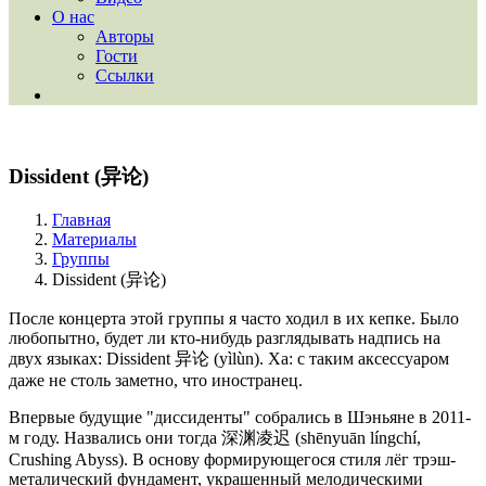
О нас
Авторы
Гости
Ссылки
Dissident (异论)
Главная
Материалы
Группы
Dissident (异论)
После концерта этой группы я часто ходил в их кепке. Было
любопытно, будет ли кто-нибудь разглядывать надпись на
двух языках: Dissident 异论 (yìlùn). Ха: с таким аксессуаром
даже не столь заметно, что иностранец.
Впервые будущие "диссиденты" собрались в Шэньяне в 2011-
м году. Назвались они тогда 深渊凌迟 (shēnyuān língchí,
Crushing Abyss). В основу формирующегося стиля лёг трэш-
металический фундамент, украшенный мелодическими