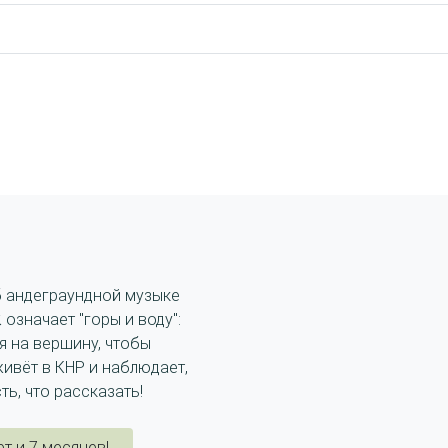
б андеграундной музыке
 означает "горы и воду":
я на вершину, чтобы
живёт в КНР и наблюдает,
сть, что рассказать!
т и 7 месяцев!