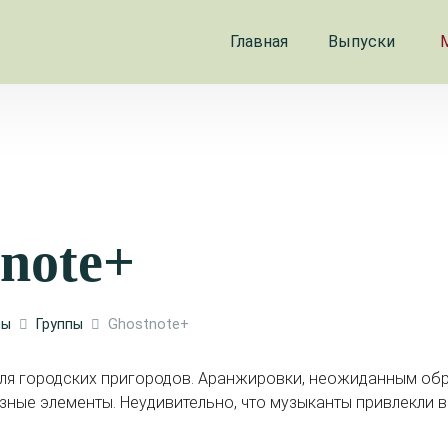
Главная
Выпуски
note+
лы
Группы
Ghostnote+
для городских пригородов. Аранжировки, неожиданным о
ные элементы. Неудивительно, что музыканты привлекли 