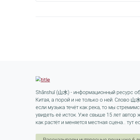
Shānshuǐ (山水) - информационный ресурс о
Китая, а порой и не только о ней. Слово 山水
если музыка течёт как река, то мы стремимс
увидеть её исток. Уже свыше 15 лет автор 
как растёт и меняется местная сцена... тут е
Рассказываем интересные вещи уже 6 ле