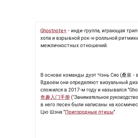
Ghostnote+
- инди-группа, играющая трип
хопа и взрывной рок-н-ролльной ритмик
межличностных отношений.
В основе команды дуэт Чэнь Сяо (桑泉 - в
Вдвоём они определяют визуальный диза
сложился в 2017-м году и назывался "Gho
奇趣入门手册
(
"Занимательное руководство
в него песен были написаны на космичес
Цю Шэна "
Пригородные птицы
".