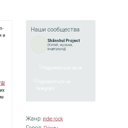
п-
Наши сообщества
и и
Shānshuǐ Project
(Китай, музыка,
андеграунд)
Подписаться на vk
Подписаться на
宇宙
telegram
их
ме
Жанр:
indie rock
Город: