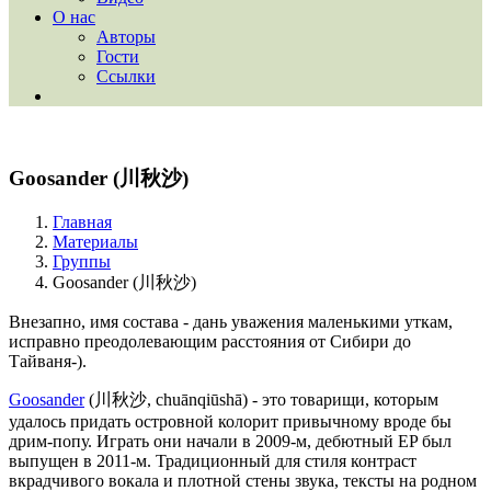
О нас
Авторы
Гости
Ссылки
Goosander (川秋沙)
Главная
Материалы
Группы
Goosander (川秋沙)
Внезапно, имя состава - дань уважения маленькими уткам,
исправно преодолевающим расстояния от Сибири до
Тайваня-).
Goosander
(川秋沙, chuānqiūshā) - это товарищи, которым
удалось придать островной колорит привычному вроде бы
дрим-попу. Играть они начали в 2009-м, дебютный EP был
выпущен в 2011-м. Традиционный для стиля контраст
вкрадчивого вокала и плотной стены звука, тексты на родном