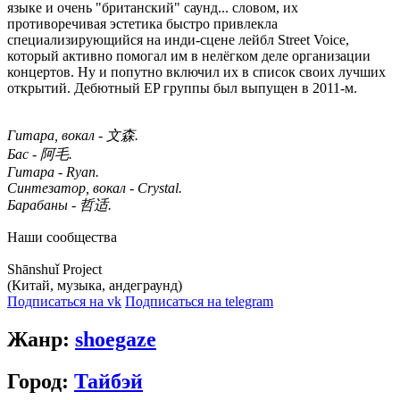
языке и очень "британский" саунд... словом, их
противоречивая эстетика быстро привлекла
специализирующийся на инди-сцене лейбл Street Voice,
который активно помогал им в нелёгком деле организации
концертов. Ну и попутно включил их в список своих лучших
открытий. Дебютный EP группы был выпущен в 2011-м.
Гитара, вокал - 文森.
Бас - 阿毛.
Гитара - Ryan.
Синтезатор, вокал - Crystal.
Барабаны - 哲适.
Наши сообщества
Shānshuǐ Project
(Китай, музыка, андеграунд)
Подписаться на vk
Подписаться на telegram
Жанр:
shoegaze
Город:
Тайбэй