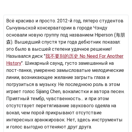
Всё красиво и просто. 2012-й год, пятеро студентов
Сычуаньской консерватории в городе Чэнду
основали новую группу под названием Hiperson (海朋
森). Вышедший спустя три года дебютник показал:
это было в высшей степени удачное решение!
Назывался диск "
我​不​要​别​的​历​史 No Need For Another
History
". Шикарный саунд, густо замешанный на
пост-панке, умеренно замысловатые мелодические
линии, возникающее желание загрыть глаза и
погрузиться в музыку. Не последнюю роль в этом
играет голос Sijiang Chen, вокалистки и автора песен.
Приятный тембр, чувственность... и при этом
отсутствует перетягивание звукового одеяла на
вокал, чем порой прикрывают отсутствие
интересных аранжировок. Нет, здесь инструменты
и голос выгодно оттеняют друг друга.