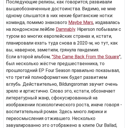
Последующие релизы, как говорится, развивали
вышеобозначенные достоинства. Видимо, не мне
одному слышатся в них некие британские нотки:
команда, помимо знакового
Maybe Mars
, издавалась
на лондонском лейбле
Damnably
. Hiperson побывали с
туром во многих европейских странах и, кстати,
планировали ехать туда снова в 2020-м, но тут, как
вы, наверное, заметили, грянула пандемия.
Если второй альбом,
"She Came Back From the Square
",
был несколько жёстче предшественника, то
прошлогодний EP Four Season правильно показывал,
что третий полноформатник будет развитием
вглубь. Действительно, Bildungsroman звучит очень
зрело и артистично. Слово это, кстати, обозначает
литературный жанр, сфокусированный на
изображении психологического роста, иначе говоря -
воспитательный роман. Здесь много лирики и
переосмысления отжившего. Несколько
завуалированно это отображено в клипе Our Ballad,