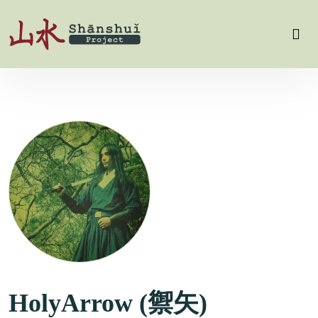
HolyArrow (禦矢)