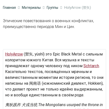
Главная
Материалы
Группы
HolyArrow (禦矢)
Эпические повествования о военных конфликтах,
преимущественно периодов Мин и Цин.
HolyArrow
(禦矢, yùshǐ) это Epic Black Metal с сильным
колоритом южного Китая. Вся музыка и тексты
принадлежат одному человеку под ником
Schtarch
.
Касательно текстов, посвящённых мрачным и
величественным моментам истории региона, то они
написаны на 闽南语 (южноминский диалект, Hokkien),
что делает проект не только идейно выдержанным,
но и вообще единственным в своём роде.
夷狄践祚 犬戎当统.
The Mongolians usurped the throne in