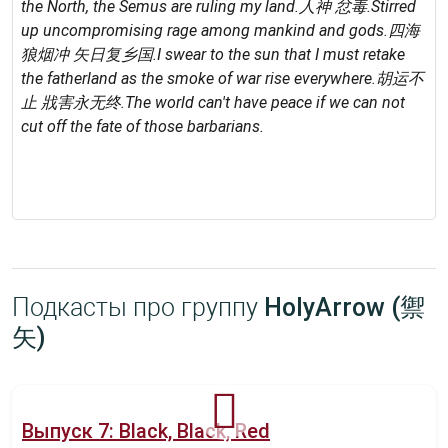
the North, the Semus are ruling my land.
人神 忿毒.
Stirred
up uncompromising rage among mankind and gods.
四海
狼烟冲 矢日复乡国.
I swear to the sun that I must retake
the fatherland as the smoke of war rise everywhere.
胡运不
止 戕害永无终.
The world can't have peace if we can not
cut off the fate of those barbarians.
Подкасты про группу
HolyArrow (禦
矢)
Выпуск 7: Black, Black, Red