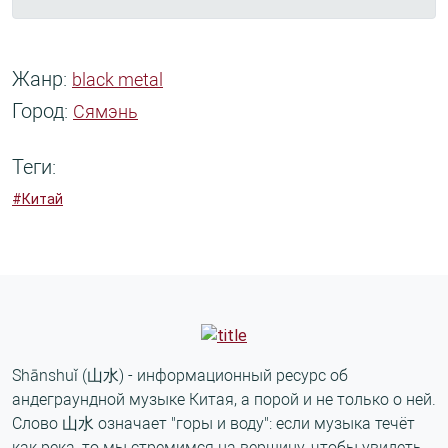
Жанр:
black metal
Город:
Сямэнь
Теги:
#Китай
Shānshuǐ (山水) - информационный ресурс об
андеграундной музыке Китая, а порой и не только о ней.
Слово 山水 означает "горы и воду": если музыка течёт
как река, то мы стремимся на вершину, чтобы увидеть