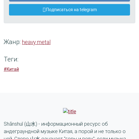
Подписаться на telegram
Жанр:
heavy metal
Теги:
#Китай
Shānshuǐ (山水) - информационный ресурс об
андеграундной музыке Китая, а порой и не только о
ней. Слово 山水 означает "горы и воду": если музыка