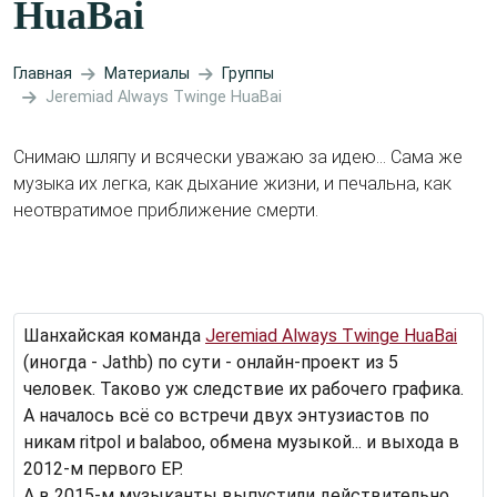
HuaBai
Главная
Материалы
Группы
Jeremiad Always Twinge HuaBai
Снимаю шляпу и всячески уважаю за идею... Сама же
музыка их легка, как дыхание жизни, и печальна, как
неотвратимое приближение смерти.
Шанхайская команда
Jeremiad Always Twinge HuaBai
(иногда - Jathb) по сути - онлайн-проект из 5
человек. Таково уж следствие их рабочего графика.
А началось всё со встречи двух энтузиастов по
никам ritpol и balaboo, обмена музыкой... и выхода в
2012-м первого EP.
А в 2015-м музыканты выпустили действительно