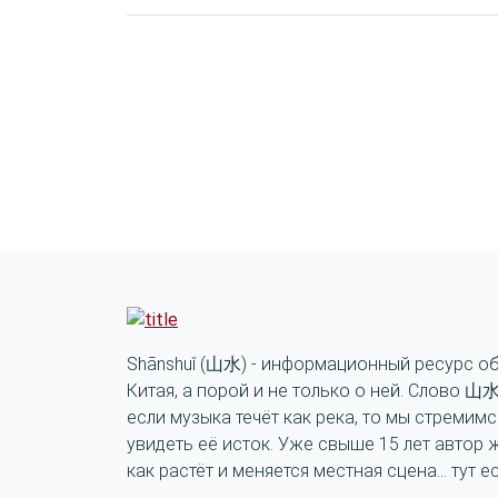
Shānshuǐ (山水) - информационный ресурс о
Китая, а порой и не только о ней. Слово 山水
если музыка течёт как река, то мы стремимс
увидеть её исток. Уже свыше 15 лет автор 
как растёт и меняется местная сцена... тут е