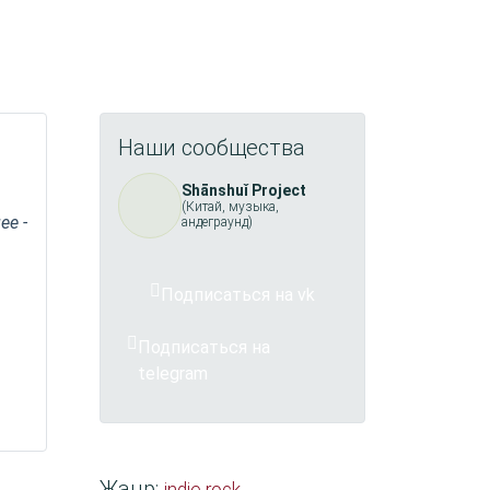
Наши сообщества
Shānshuǐ Project
(Китай, музыка,
ее -
андеграунд)
Подписаться на vk
Подписаться на
telegram
Жанр: