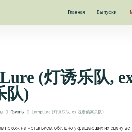
Главная
Выпуски
Lure (灯诱乐队, e
乐队)
лы
Группы
LampLure (灯诱乐队, ex 既定偏离乐队)
тав похож на мотыльков, обильно украшающих их сцену во 