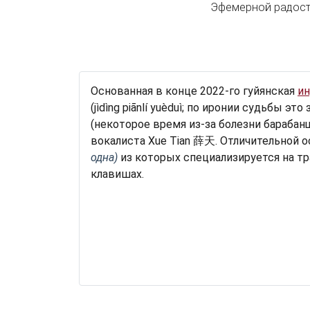
Эфемерной радост
Основанная в конце 2022-го гуйянская
ин
(
jì
dìng
piān
lí
yuè
duì; по иронии судьбы это 
(некоторое время из-за болезни барабан
вокалиста Xue Tian 薛天. Отличительной 
одна)
из которых специализируется на тр
клавишах.