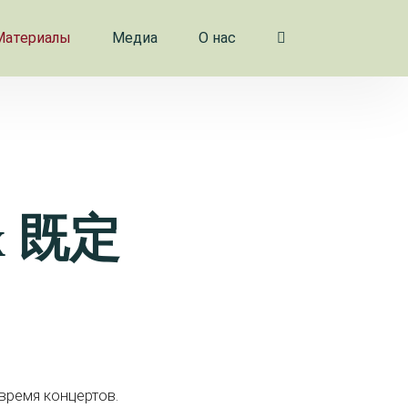
Материалы
Медиа
О нас
x 既定
время концертов.