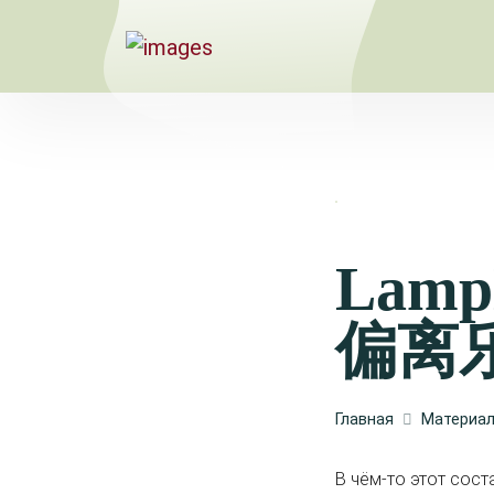
Lamp
偏离
Главная
Материа
В чём-то этот сос