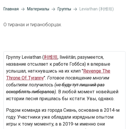
Главная
Материалы
Группы
Leviathan (利维坦)
О тиранах и тираноборцах.
Группу Leviathan (
利维坦
, lìwéitǎn; разумеется,
название отсылает к работе Гоббса) я впервые
услышал, наткнувшись на их клип "
Revenge The
Throne Of Tyranny
".
Готовое посвящение многим
событиям получилось (
не буду тут лишний раз
оскорблять либералов
).
В любой момент новейшей
истории песня пришлась бы кстати. Увы, однако.
Родом команда из города Сиань, основана в 2014-м
году. Участники уже обладали изрядным опытом
игры к тому моменту, а в 2019-м именно они