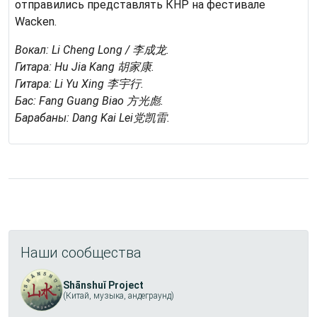
отправились представлять КНР на фестивале
Wacken.
Вокал: Li Cheng Long / 李成龙.
Гитара: Hu Jia Kang 胡家康.
Гитара: Li Yu Xing 李宇行.
Бас: Fang Guang Biao 方光彪.
Барабаны: Dang Kai Lei党凯雷.
Наши сообщества
Shānshuǐ Project
(Китай, музыка, андеграунд)