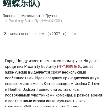
蝴蝶乐队)
Главная
Материалы
Группы
Proximity Butterfly (变色蝴蝶乐队)
"Записывая наше время (с 2007-го)"... (c).
Город Чэнду известен множеством групп. Но даже
среди них Proximity Butterfly (
变色蝴蝶乐队
, biànsè
húdié yuèduì) выделяется сразу несколькими
особенностями. Идея создания принадлежала двум
познакомившимся в Китае канадцам: Joshua C. Love
и Heather Judson. Только они оставались
постоянными участниками команды. В разное время
вместе с ними играли иные музыканты, как
граждане КНР, так и иностранцы. Первое