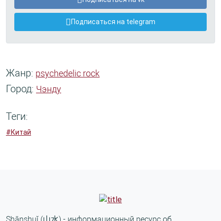
Подписаться на telegram
Жанр:
psychedelic rock
Город:
Чэнду
Теги:
#Китай
Shānshuǐ (山水) - информационный ресурс об