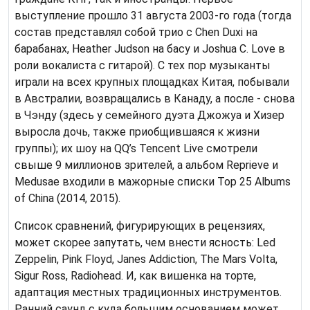
выступление прошло 31 августа 2003-го года (тогда
состав представлял собой трио с Chen Duxi на
барабанах, Heather Judson на басу и Joshua C. Love в
роли вокалиста с гитарой). С тех пор музыканты
играли на всех крупных площадках Китая, побывали
в Австралии, возвращались в Канаду, а после - снова
в Чэнду (здесь у семейного дуэта Джожуа и Хизер
выросла дочь, также приобщившаяся к жизни
группы); их шоу на QQ’s Tencent Live смотрели
свыше 9 миллионов зрителей, а альбом Reprieve и
Medusae входили в мажорные списки Top 25 Albums
of China (2014, 2015).
Список сравнений, фигурирующих в рецензиях,
может скорее запутать, чем внести ясность: Led
Zeppelin, Pink Floyd, Janes Addiction, The Mars Volta,
Sigur Ross, Radiohead. И, как вишенка на торте,
адаптация местных традиционных инструментов.
Ранний саунд с куда большим основанием может