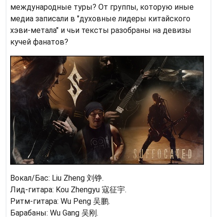
международные туры? От группы, которую иные
медиа записали в "духовные лидеры китайского
хэви-метала" и чьи тексты разобраны на девизы
кучей фанатов?
Вокал/Бас: Liu Zheng 刘铮.
Лид-гитара: Kou Zhengyu 寇征宇.
Ритм-гитара: Wu Peng 吴鹏.
Барабаны: Wu Gang 吴刚.