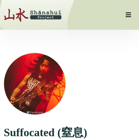
Suffocated (窒息)