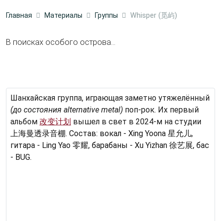
Главная
Материалы
Группы
Whisper (觅屿)
В поисках особого острова...
Шанхайская группа, играющая заметно утяжелённый
(до состояния alternative metal)
поп-рок. Их первый
альбом
改变计划
вышел в свет в 2024-м на студии
上海曼透录音棚. Состав: вокал - Xing Yoona 星允儿,
гитара - Ling Yao 零耀, барабаны - Xu Yizhan 徐艺展, бас
- BUG.