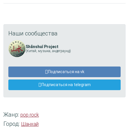
Наши сообщества
Shānshuǐ Project
(Китай, музыка, андеграунд)
Подписаться на vk
Подписаться на telegram
Жанр:
pop rock
Город:
Шанхай