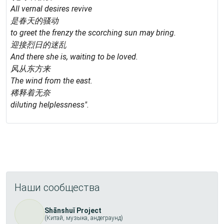
All vernal desires revive
是春天的骚动
to greet the frenzy the scorching sun may bring.
迎接烈日的迷乱
And there she is, waiting to be loved.
风从东方来
The wind from the east.
稀释着无奈
diluting helplessness".
Наши сообщества
Shānshuǐ Project
(Китай, музыка, андеграунд)