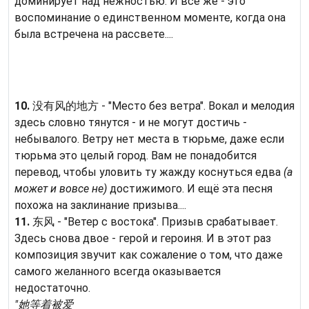
доминирует над нежностью. И всё же - это
воспоминание о единственном моменте, когда она
была встречена на рассвете....
10.
没有风的地方 - "Место без ветра". Вокал и мелодия
здесь словно тянутся - и не могут достичь -
небывалого. Ветру нет места в тюрьме, даже если
тюрьма это целый город. Вам не понадобится
перевод, чтобы уловить ту жажду коснуться едва
(а
может и вовсе не)
достижимого. И ещё эта песня
похожа на заклинание призыва....
11.
东风 - "Ветер с востока". Призыв срабатывает.
Здесь снова двое - герой и героиня. И в этот раз
композиция звучит как сожаление о том, что даже
самого желанного всегда оказывается
недостаточно.
"她等着被爱