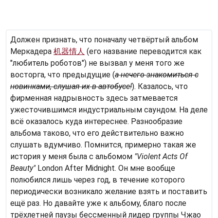
Должен признать, что поначалу четвёртый альбом
Меркадера
机器情人
(его название переводится как
"любитель роботов") не вызвал у меня того же
восторга, что предыдущие (
а нечего знакомиться с
новинками, слушая их в автобусе!
). Казалось, что
фирменная надрывность здесь затмевается
ужесточившимся индустриальным саундом. На деле
всё оказалось куда интереснее. Разнообразие
альбома таково, что его действительно важно
слушать вдумчиво. Помнится, примерно такая же
история у меня была с альбомом
"Violent Acts Of
Beauty"
London After Midnight. Он мне вообще
полюбился лишь через год, в течение которого
периодически возникало желание взять и поставить
ещё раз. Но давайте уже к альбому, благо после
трёхлетней паузы бессменный лидер группы Чжао