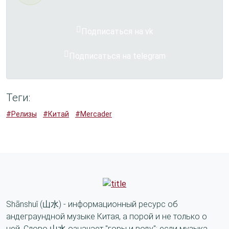
Подписаться на vk
Подписаться на telegram
Теги:
#Релизы
#Китай
#Mercader
Shānshuǐ (山水) - информационный ресурс об
андеграундной музыке Китая, а порой и не только о
ней. Слово 山水 означает "горы и воду": если музыка