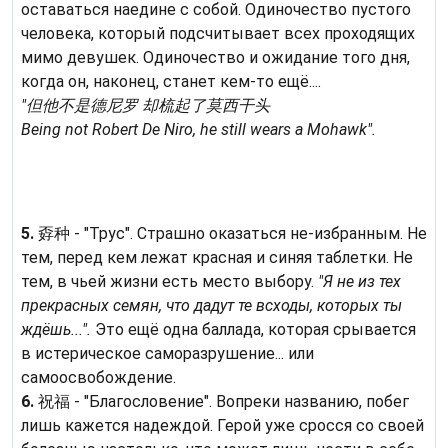
оставаться наедине с собой. Одиночество пустого
человека, который подсчитывает всех проходящих
мимо девушек. Одиночество и ожидание того дня,
когда он, наконец, станет кем-то ещё....
"但他不是德尼罗 却梳起了莫西干头
Being not Robert De Niro, he still wears a Mohawk".
5.
孬种 - "Трус". Страшно оказаться не-избранным. Не
тем, перед кем лежат красная и синяя таблетки. Не
тем, в чьей жизни есть место выбору.
"Я не из тех
прекрасных семян, что дадут те всходы, которых ты
ждёшь...".
Это ещё одна баллада, которая срывается
в истерическое саморазрушение... или
самоосвобождение.
6.
祝福 - "Благословение". Вопреки названию, побег
лишь кажется надеждой. Герой уже сросся со своей