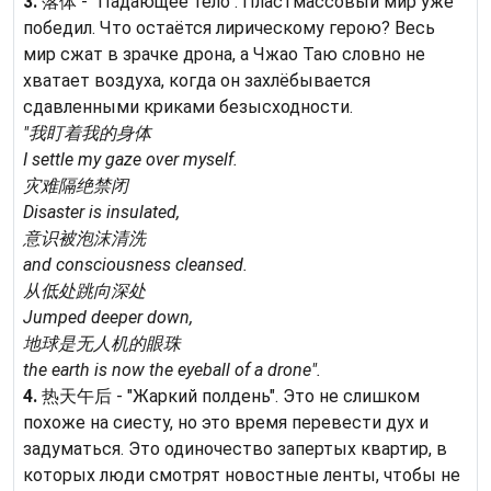
3.
落体 - "Падающее тело". Пластмассовый мир уже
победил. Что остаётся лирическому герою? Весь
мир сжат в зрачке дрона, а Чжао Таю словно не
хватает воздуха, когда он захлёбывается
сдавленными криками безысходности.
"我盯着我的身体
I settle my gaze over myself.
灾难隔绝禁闭
Disaster is insulated,
意识被泡沫清洗
and consciousness cleansed.
从低处跳向深处
Jumped deeper down,
地球是无人机的眼珠
the earth is now the eyeball of a drone".
4.
热天午后 - "Жаркий полдень". Это не слишком
похоже на сиесту, но это время перевести дух и
задуматься. Это одиночество запертых квартир, в
которых люди смотрят новостные ленты, чтобы не