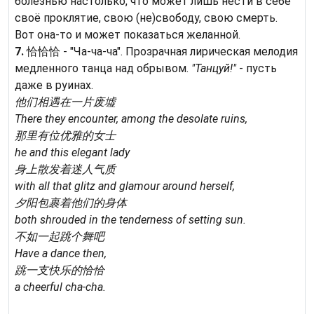
болезнью настолько, что может лишь нести в себе
своё проклятие, свою (не)свободу, свою смерть.
Вот она-то и может показаться желанной.
7.
恰恰恰 - "Ча-ча-ча". Прозрачная лирическая мелодия
медленного танца над обрывом.
"Танцуй!"
- пусть
даже в руинах.
他们相遇在一片废墟
There they encounter, among the desolate ruins,
那里有位优雅的女士
he and this elegant lady
身上散发着迷人气质
with all that glitz and glamour around herself,
夕阳包裹着他们的身体
both shrouded in the tenderness of setting sun.
不如一起跳个舞吧
Have a dance then,
跳一支快乐的恰恰
a cheerful cha-cha.