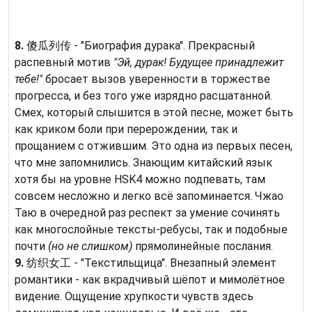
8.
傻瓜列传 - "Биография дурака". Прекрасный
распевный мотив
"Эй, дурак! Будущее принадлежит
тебе!"
бросает вызов уверенности в торжестве
прогресса, и без того уже изрядно расшатанной.
Смех, который слышится в этой песне, может быть
как криком боли при перерождении, так и
прощанием с отжившим. Это одна из первых песен,
что мне запомнились. Знающим китайский язык
хотя бы на уровне HSK4 можно подпевать, там
совсем несложно и легко всё запоминается. Чжао
Таю в очередной раз респект за умение сочинять
как многослойные тексты-ребусы, так и подобные
почти
(но не слишком)
прямолинейные послания.
9.
纺织女工 - "Текстильщица". Внезапный элемент
романтики - как вкрадчивый шёпот и мимолётное
видение. Ощущение хрупкости чувств здесь