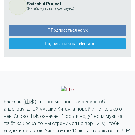
Shānshuǐ Project
(Китай, музыка, андеграунд)
Подписаться на vk
Подписаться на telegram
Shānshuǐ (山水) - информационный ресурс об
андеграундной музыке Китая, а порой и не только о
ней. Слово 山水 означает "горы и воду": если музыка
течёт как река, то мы стремимся на вершину, чтобы
увидеть её исток. Уже свыше 15 лет автор живёт в КНР