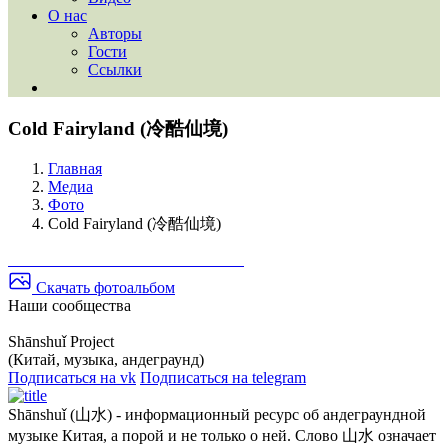
О нас
Авторы
Гости
Ссылки
Cold Fairyland (冷酷仙境)
Главная
Медиа
Фото
Cold Fairyland (冷酷仙境)
Скачать фотоальбом
Наши сообщества
Shānshuǐ Project
(Китай, музыка, андеграунд)
Подписаться на vk
Подписаться на telegram
Shānshuǐ (山水) - информационный ресурс об андеграундной
музыке Китая, а порой и не только о ней. Слово 山水 означает