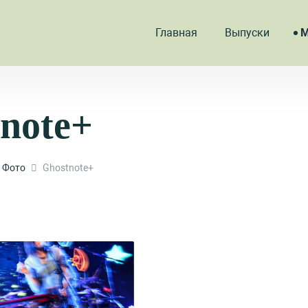
Главная
Выпуски
М
note+
Фото
Ghostnote+