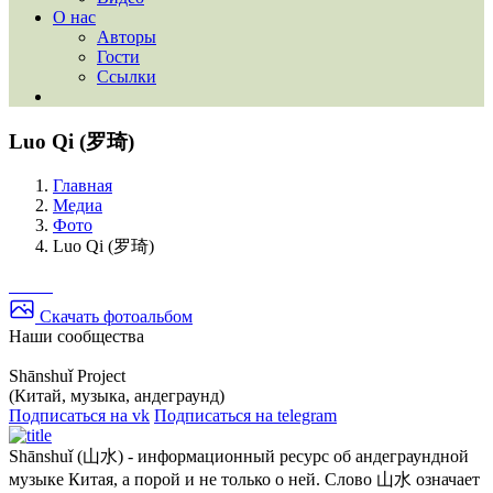
О нас
Авторы
Гости
Ссылки
Luo Qi (罗琦)
Главная
Медиа
Фото
Luo Qi (罗琦)
Скачать фотоальбом
Наши сообщества
Shānshuǐ Project
(Китай, музыка, андеграунд)
Подписаться на vk
Подписаться на telegram
Shānshuǐ (山水) - информационный ресурс об андеграундной
музыке Китая, а порой и не только о ней. Слово 山水 означает