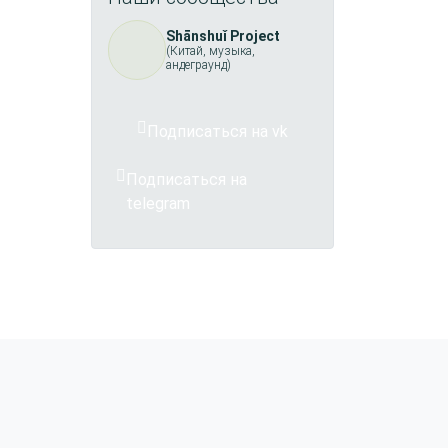
Shānshuǐ Project
(Китай, музыка,
андеграунд)
Подписаться на vk
Подписаться на
telegram