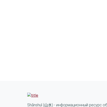
Shānshuǐ (山水) - информационный ресурс о