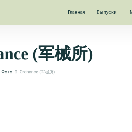
Главная
Выпуски
ance (军械所)
Фото
Ordnance (军械所)