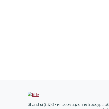
Shānshuǐ (山水) - информационный ресурс о