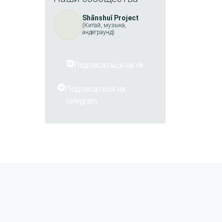
Shānshuǐ Project
(Китай, музыка,
андеграунд)
Подписаться на vk
Подписаться на
telegram