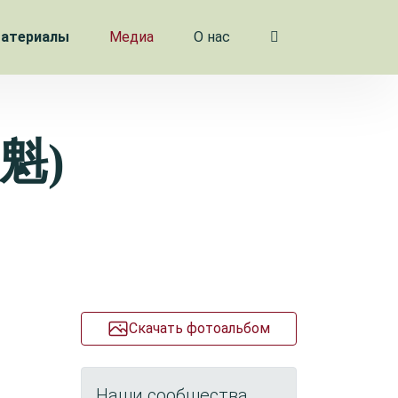
атериалы
Медиа
О нас
花魁)
Скачать фотоальбом
Наши сообщества