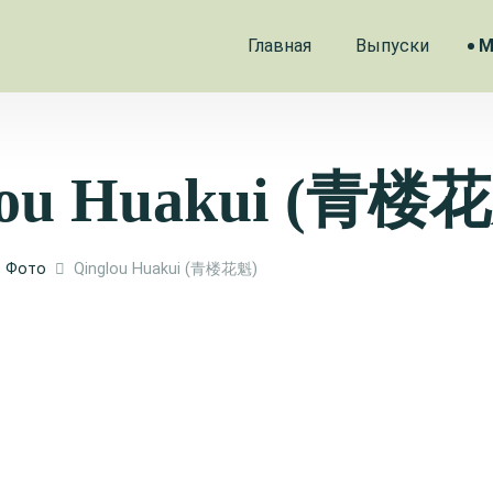
Главная
Выпуски
М
lou Huakui (青楼
Фото
Qinglou Huakui (青楼花魁)