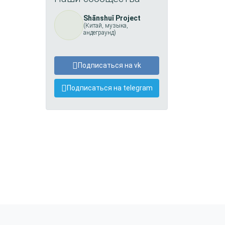
Shānshuǐ Project
(Китай, музыка,
андеграунд)
Подписаться на vk
Подписаться на telegram