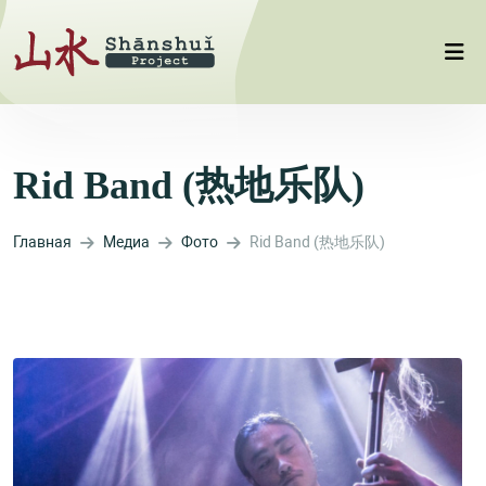
Rid Band (热地乐队)
Главная
Медиа
Фото
Rid Band (热地乐队)