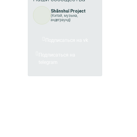
Shānshuǐ Project
(Китай, музыка,
андеграунд)
Подписаться на vk
Подписаться на
telegram