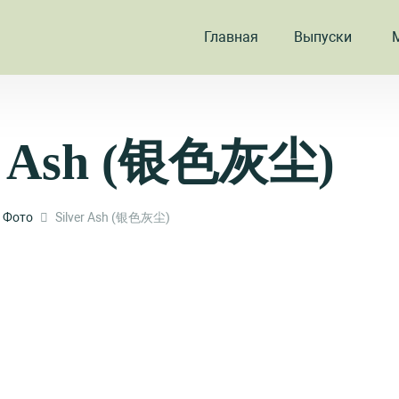
Главная
Выпуски
er Ash (银色灰尘)
Фото
Silver Ash (银色灰尘)