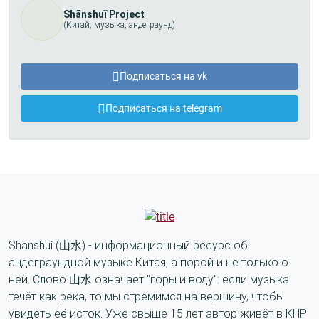
Shānshuǐ Project
(Китай, музыка, андеграунд)
Подписаться на vk
Подписаться на telegram
Shānshuǐ (山水) - информационный ресурс об
андеграундной музыке Китая, а порой и не только о
ней. Слово 山水 означает "горы и воду": если музыка
течёт как река, то мы стремимся на вершину, чтобы
увидеть её исток. Уже свыше 15 лет автор живёт в КНР