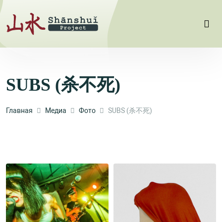
SUBS (杀不死)
Главная
Медиа
Фото
SUBS (杀不死)