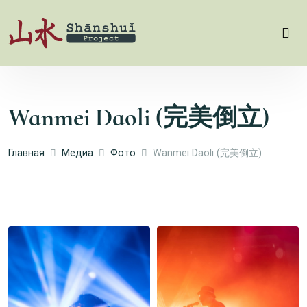
Wanmei Daoli (完美倒立)
Главная
Медиа
Фото
Wanmei Daoli (完美倒立)