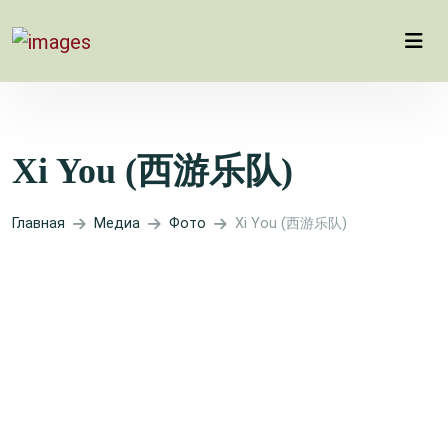
Xi You (西游乐队)
Главная
Медиа
Фото
Xi You (西游乐队)