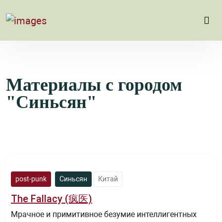
Материалы с городом
"Синьсян"
post-punk
Синьсян
Китай
The Fallacy (疯医)
Мрачное и примитивное безумие интеллигентных