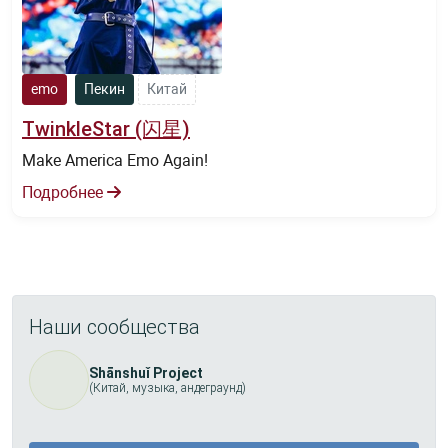
emo
Пекин
Китай
TwinkleStar (闪星)
Make America Emo Again!
Подробнее
Наши сообщества
Shānshuǐ Project
(Китай, музыка, андеграунд)