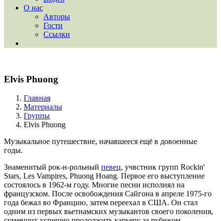
О нас
Авторы
Гости
Ссылки
Elvis Phuong
Главная
Материалы
Группы
Elvis Phuong
Музыкальное путешествие, начавшееся ещё в довоенные
годы.
Знаменитый рок-н-рольный
певец
, учвстник групп Rockin'
Stars, Les Vampires, Phuong Hoang. Первое его выступление
состоялось в 1962-м году. Многие песни исполнял на
французском. После освобождения Сайгона в апреле 1975-го
года бежал во Францию, затем переехал в США. Он стал
одним из первых вьетнамских музыкантов своего поколения,
сумевших успешно продолжить карьеру за рубежом.