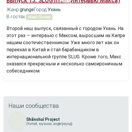
Выпуск 13: SLUG'n'roll (Интервью Макса)
Жанр:
grunge
Город:
Ухань
В гостях:
Макс Полин
Второй наш выпуск, связанный с городом Ухань. На
этот раз — интервью с Максом, выросшим на Кипре
нашим соотечественником. Уже много лет как он
переехал в Китай и стал барабанщиком в
интернациональной группе SLUG. Кроме того, Макс
оказался прекрасным и несколько самоироничным
собеседником.
Наши сообщества
Shānshuǐ Project
(Китай, музыка, андеграунд)