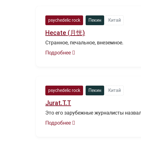
psychedelic rock
Пекин
Китай
Hecate (月恍)
Странное, печальное, внеземное.
Подробнее
psychedelic rock
Пекин
Китай
Jurat.T.T
Это его зарубежные журналисты назвали “
Подробнее