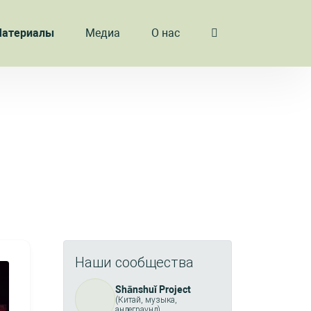
атериалы
Медиа
О нас
Наши сообщества
Shānshuǐ Project
(Китай, музыка,
андеграунд)