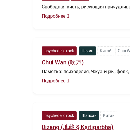
Свободная кисть, рисующая причудлив
Подробнее
psychedelic rock
Пекин
Китай
Chui 
Chui Wan (吹万)
Памятка: психоделия, Чжуан-цзы, фолк, 
Подробнее
psychedelic rock
Шанхай
Китай
Dizang (地藏 § Kṣitigarbha)