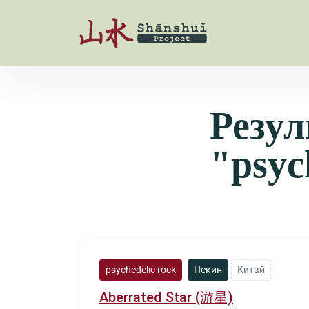
Резул
"psyc
psychedelic rock
Пекин
Китай
Aberrated Star (游星)