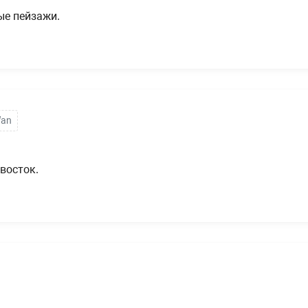
ые пейзажи.
Wan
восток.