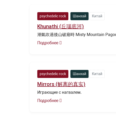
psychedelic rock
Шанхай
Китай
Khunathi (丘瑙底河)
潮氣吹過後山破廟時 Misty Mountain Pago
Подробнее
psychedelic rock
Шанхай
Китай
Mirrors (解离的真实)
Играющие с нагвалем.
Подробнее