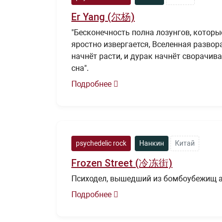
Er Yang (尔杨)
"Бесконечность полна лозунгов, которы
яростно извергается, Вселенная развора
начнёт расти, и дурак начнёт сворачива
сна".
Подробнее
psychedelic rock
Нанкин
Китай
Frozen Street (冷冻街)
Психодел, вышедший из бомбоубежищ а
Подробнее