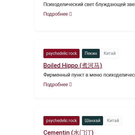
Психоделический свет блуждающей зве
Подробнее
psychedelic rock
Пекин
Китай
Boiled Hippo (煮河马)
Фирменный пункт в меню психоделичес
Подробнее
psychedelic rock
Шанхай
Китай
Cementin (水门汀)