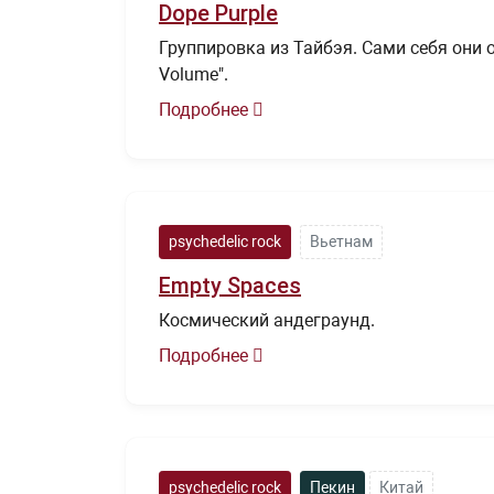
Dope Purple
Группировка из Тайбэя. Сами себя они 
Volume".
Подробнее
psychedelic rock
Вьетнам
Empty Spaces
Космический андеграунд.
Подробнее
psychedelic rock
Пекин
Китай