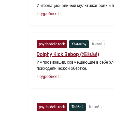
Интернациональный мультижанровый п
Подробнее
psychedelic rock
Ханчжоу
Китай
Dolphy Kick Bebop (海豚踢)
Импровизации, совмещающие в себе элем
психоделической обёртке.
Подробнее
psychedelic rock
Тайбэй
Китай