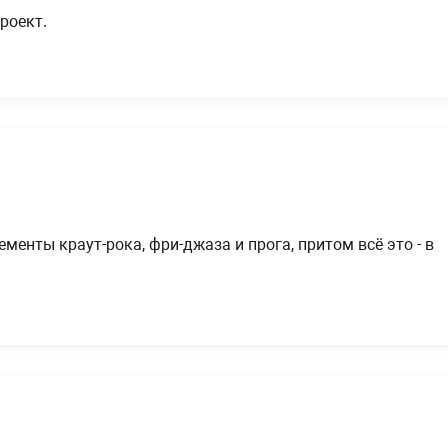
роект.
енты краут-рока, фри-джаза и прога, притом всё это - в