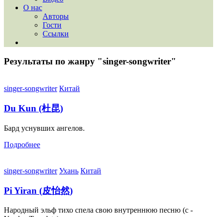
О нас
Авторы
Гости
Ссылки
Результаты по жанру "singer-songwriter"
singer-songwriter
Китай
Du Kun (杜昆)
Бард уснувших ангелов.
Подробнее
singer-songwriter
Ухань
Китай
Pi Yiran (皮怡然)
Народный эльф тихо спела свою внутреннюю песню (с -