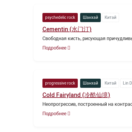
psychedelic rock
Шанхай
Китай
Cementin (水门汀)
Свободная кисть, рисующая причудлив
Подробнее
progressive rock
Шанхай
Китай
Lin D
Cold Fairyland (冷酷仙境)
Неопрогрессив, построенный на контрас
Подробнее