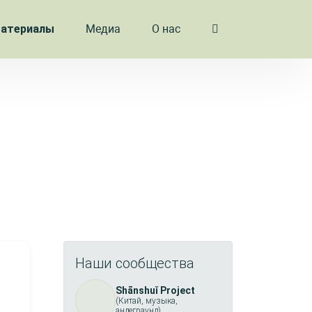
атериалы
Медиа
О нас
Наши сообщества
Shānshuǐ Project
(Китай, музыка,
андеграунд)