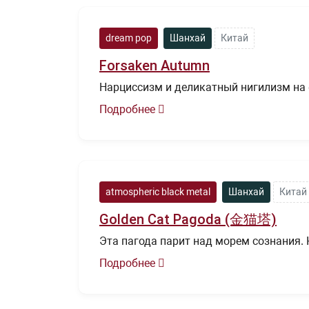
dream pop
Шанхай
Китай
Forsaken Autumn
Нарциссизм и деликатный нигилизм на 
Подробнее
atmospheric black metal
Шанхай
Китай
Golden Cat Pagoda (金猫塔)
Эта пагода парит над морем сознания. К
Подробнее