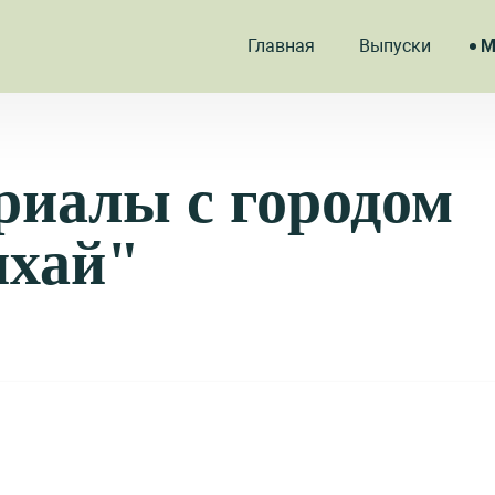
Главная
Выпуски
М
риалы с городом
хай"