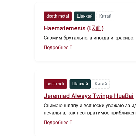
death metal
Шанхай
Китай
Haematemesis (呕血)
Слэмим брутально, а иногда и красиво.
Подробнее
post-rock
Шанхай
Китай
Jeremiad Always Twinge HuaBai
Снимаю шляпу и всячески уважаю за иде
печальна, как неотвратимое приближен
Подробнее