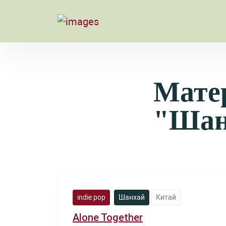
Мате
"Шан
indie pop
Шанхай
Китай
Alone Together