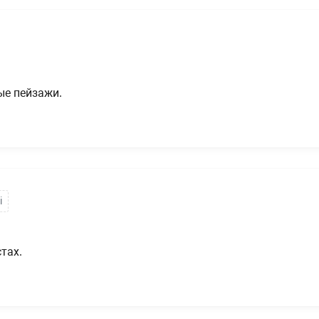
ые пейзажи.
i
тах.