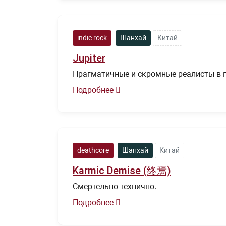
indie rock
Шанхай
Китай
Jupiter
Прагматичные и скромные реалисты в п
Подробнее
deathcore
Шанхай
Китай
Karmic Demise (终焉)
Смертельно технично.
Подробнее