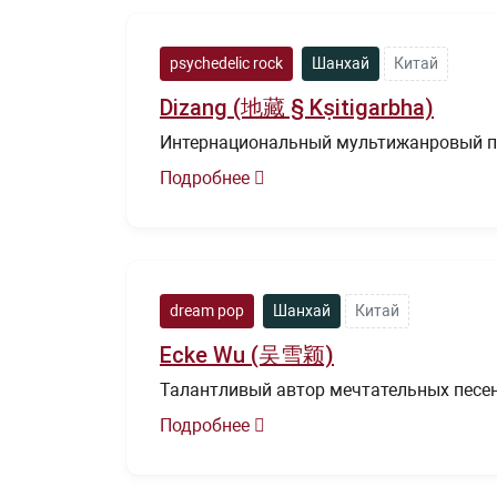
psychedelic rock
Шанхай
Китай
Dizang (地藏 § Kṣitigarbha)
Интернациональный мультижанровый п
Подробнее
dream pop
Шанхай
Китай
Ecke Wu (吴雪颖)
Талантливый автор мечтательных песен, 
Подробнее