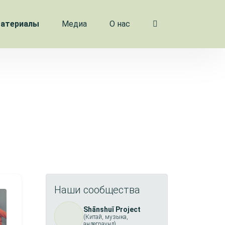
атериалы
Медиа
О нас
Наши сообщества
Shānshuǐ Project
(Китай, музыка,
андеграунд)