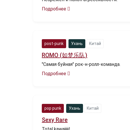
Подробнее
post-punk
Ухань
Китай
ROMO (如梦乐队)
"Самая буйная" рок-н-ролл-команда.
Подробнее
pop punk
Ухань
Китай
Sexy Rare
Total kawaiiiii!