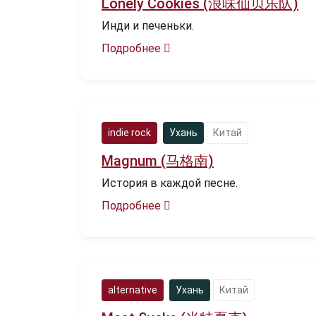
Lonely Cookies (浪味仙贝乐队)
Инди и печеньки.
Подробнее
indie rock
Ухань
Китай
Magnum (马格南)
История в каждой песне.
Подробнее
alternative
Ухань
Китай