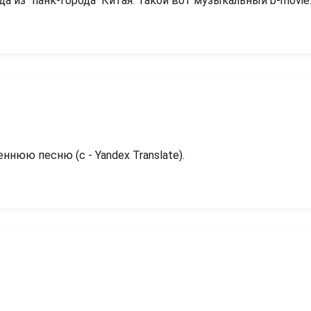
а из "панк-города" Китая. Такой вот музыкальный b-movie
нюю песню (с - Yandex Translate).