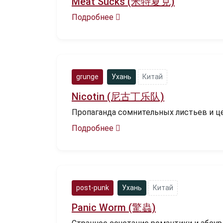
Meat Sucks (米特夏克)
Подробнее
grunge
Ухань
Китай
Nicotin (尼古丁乐队)
Пропаганда сомнительных листьев и це
Подробнее
post-punk
Ухань
Китай
Panic Worm (驚蟲)