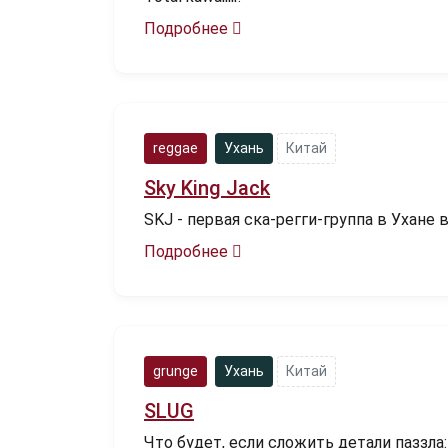
Подробнее
reggae
Ухань
Китай
Sky King Jack
SKJ - первая ска-регги-группа в Ухане
Подробнее
grunge
Ухань
Китай
SLUG
Что будет, если сложить детали паззла: