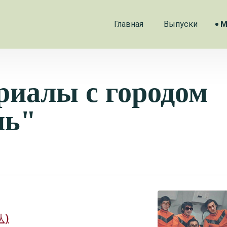
Главная
Выпуски
М
риалы с городом
нь"
队)