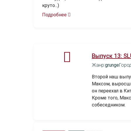
круто...)
Подробнее
Выпуск 13: SL
Жанр:
grunge
Город
Второй наш выпус
Максом, выросши
он переехал в Ки
Кроме того, Мак
собеседником.