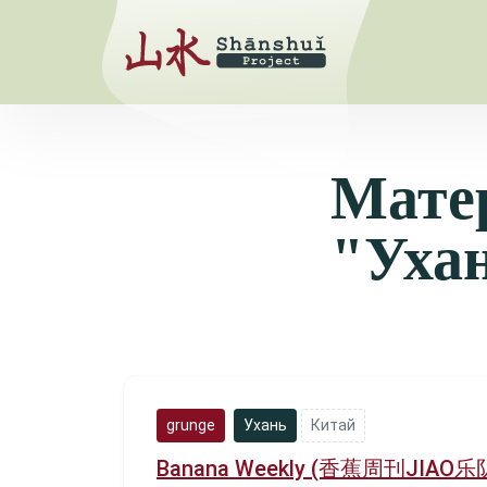
Мате
"Уха
grunge
Ухань
Китай
Banana Weekly (香蕉周刊JIAO乐