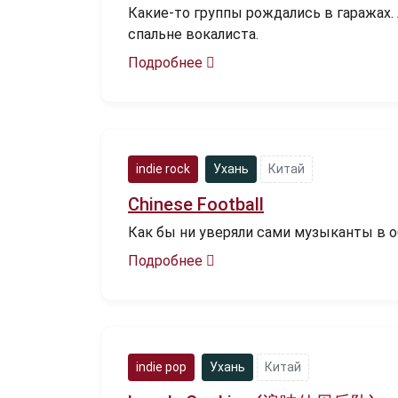
Какие-то группы рождались в гаражах. 
спальне вокалиста.
Подробнее
indie rock
Ухань
Китай
Chinese Football
Как бы ни уверяли сами музыканты в обр
Подробнее
indie pop
Ухань
Китай