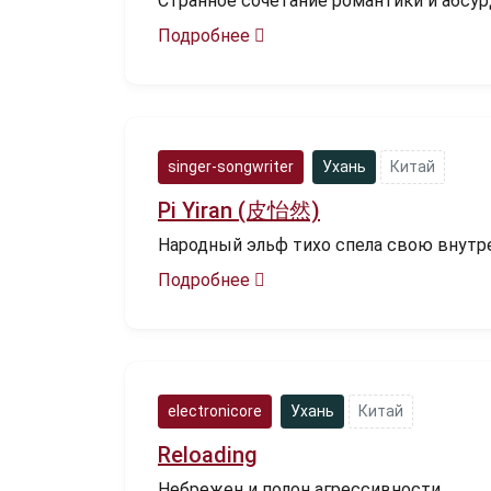
Странное сочетание романтики и абсурд
Подробнее
singer-songwriter
Ухань
Китай
Pi Yiran (皮怡然)
Народный эльф тихо спела свою внутрен
Подробнее
electronicore
Ухань
Китай
Reloading
Небрежен и полон агрессивности.